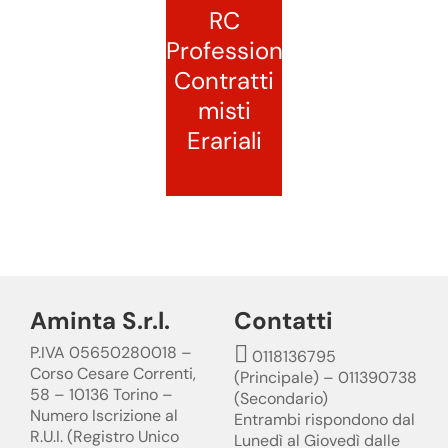
RC
Professionale
Contratti
misti
Erariali
Aminta S.r.l.
Contatti
P.IVA 05650280018 –
0118136795
Corso Cesare Correnti,
(Principale) – 011390738
58 – 10136 Torino –
(Secondario)
Numero Iscrizione al
Entrambi rispondono dal
R.U.I. (Registro Unico
Lunedì al Giovedì dalle