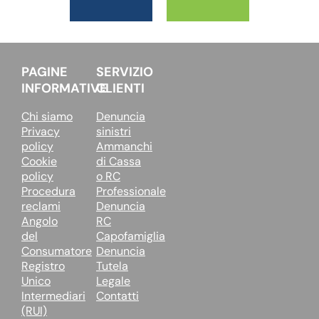
PAGINE
SERVIZIO
INFORMATIVE
CLIENTI
Chi siamo
Denuncia
Privacy
sinistri
policy
Ammanchi
Cookie
di Cassa
policy
o RC
Procedura
Professionale
reclami
Denuncia
Angolo
RC
del
Capofamiglia
Consumatore
Denuncia
Registro
Tutela
Unico
Legale
Intermediari
Contatti
(RUI)