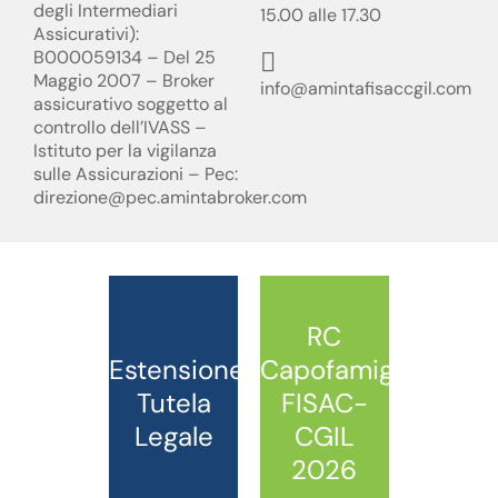
degli Intermediari
15.00 alle 17.30
Assicurativi):
B000059134 – Del 25
Maggio 2007 – Broker
info@amintafisaccgil.com
assicurativo soggetto al
controllo dell’IVASS –
Istituto per la vigilanza
sulle Assicurazioni – Pec:
direzione@pec.amintabroker.com
RC
Estensione
Capofamiglia
Tutela
FISAC-
Legale
CGIL
2026